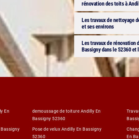
rénovation des toits à Andi
Les travaux de nettoyage de
et ses environs
Les travaux de rénovation d
Bassigny dans le 52360 et l
ly En
demoussage de toiture Andilly En
Trava
Bassigny 52360
Bassi
n Bassigny
Pose de velux Andilly En Bassigny
Change
52360
En Ba