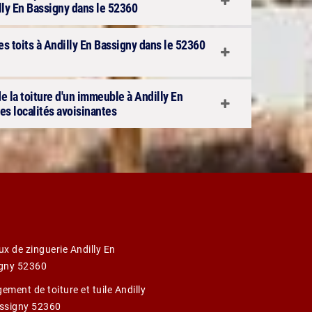
lly En Bassigny dans le 52360
s toits à Andilly En Bassigny dans le 52360
e la toiture d'un immeuble à Andilly En
es localités avoisinantes
ux de zinguerie Andilly En
gny 52360
ment de toiture et tuile Andilly
ssigny 52360