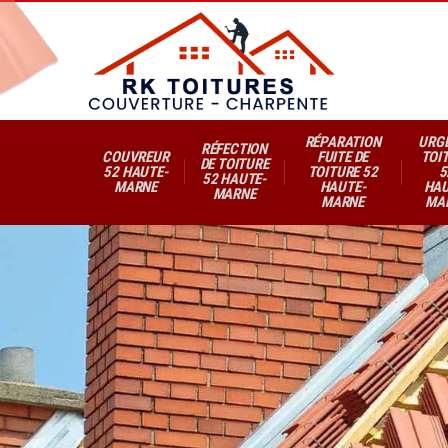
RÉPARATION
URG
RÉFECTION
COUVREUR
FUITE DE
TOI
DE TOITURE
52 HAUTE-
TOITURE 52
5
52 HAUTE-
MARNE
HAUTE-
HAU
MARNE
MARNE
MA