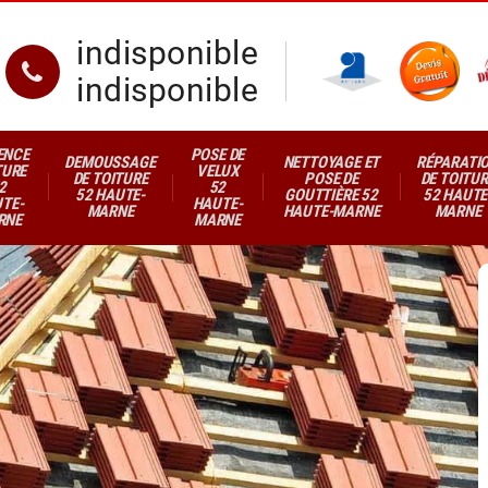
indisponible
indisponible
ENCE
POSE DE
DEMOUSSAGE
NETTOYAGE ET
RÉPARATI
TURE
VELUX
DE TOITURE
POSE DE
DE TOITUR
2
52
52 HAUTE-
GOUTTIÈRE 52
52 HAUTE
TE-
HAUTE-
MARNE
HAUTE-MARNE
MARNE
RNE
MARNE