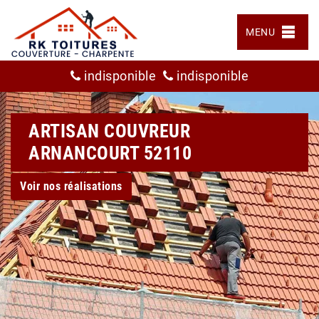
MENU
indisponible
indisponible
ARTISAN COUVREUR
ARNANCOURT 52110
Voir nos réalisations