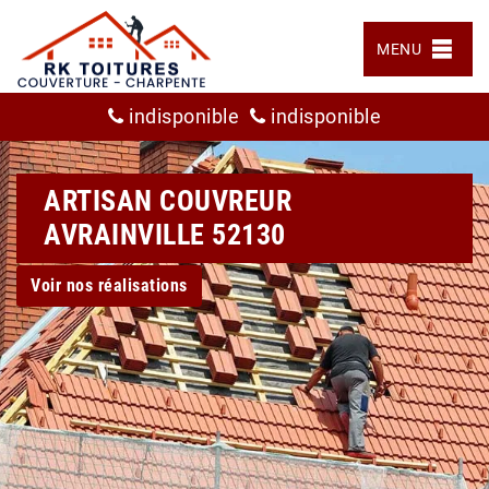
MENU
indisponible
indisponible
ARTISAN COUVREUR
AVRAINVILLE 52130
Voir nos réalisations