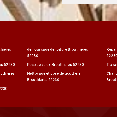
thieres
demoussage de toiture Brouthieres
Répar
52230
5223
res 52230
Pose de velux Brouthieres 52230
Trava
outhieres
Nettoyage et pose de gouttière
Chang
Brouthieres 52230
Brout
52230