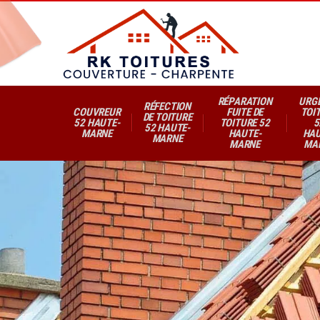
RÉPARATION
URG
RÉFECTION
COUVREUR
FUITE DE
TOI
DE TOITURE
52 HAUTE-
TOITURE 52
5
52 HAUTE-
MARNE
HAUTE-
HAU
MARNE
MARNE
MA