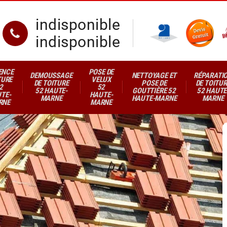
indisponible
indisponible
ENCE
POSE DE
DEMOUSSAGE
NETTOYAGE ET
RÉPARATI
TURE
VELUX
DE TOITURE
POSE DE
DE TOITUR
2
52
52 HAUTE-
GOUTTIÈRE 52
52 HAUTE
TE-
HAUTE-
MARNE
HAUTE-MARNE
MARNE
RNE
MARNE