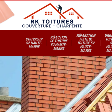
RÉPARATION
URG
RÉFECTION
COUVREUR
FUITE DE
TOI
DE TOITURE
52 HAUTE-
TOITURE 52
5
52 HAUTE-
MARNE
HAUTE-
HAU
MARNE
MARNE
MA