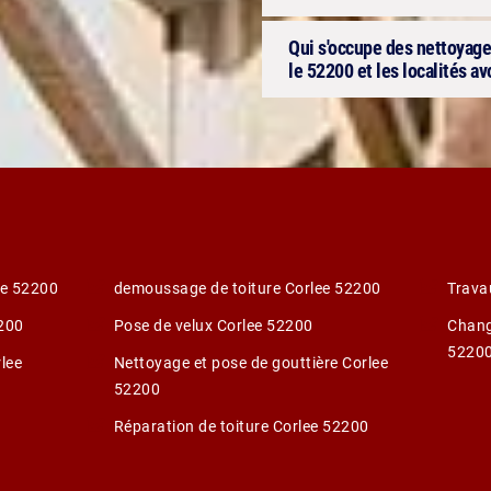
Qui s'occupe des nettoyage
le 52200 et les localités a
ee 52200
demoussage de toiture Corlee 52200
Trava
2200
Pose de velux Corlee 52200
Chang
5220
rlee
Nettoyage et pose de gouttière Corlee
52200
Réparation de toiture Corlee 52200