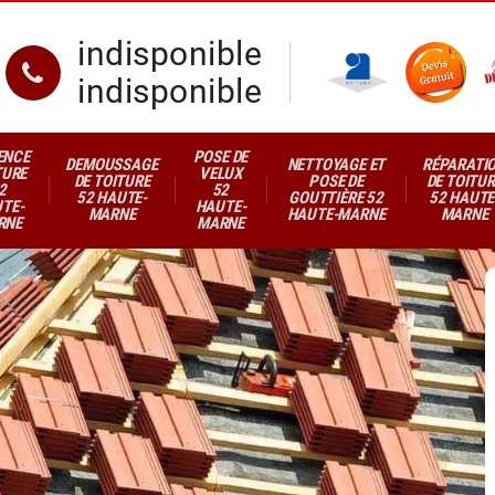
indisponible
indisponible
ENCE
POSE DE
DEMOUSSAGE
NETTOYAGE ET
RÉPARATI
TURE
VELUX
DE TOITURE
POSE DE
DE TOITUR
2
52
52 HAUTE-
GOUTTIÈRE 52
52 HAUTE
TE-
HAUTE-
MARNE
HAUTE-MARNE
MARNE
RNE
MARNE