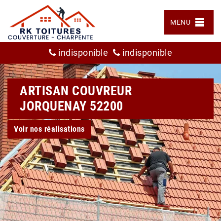
MENU
indisponible
indisponible
ARTISAN COUVREUR
JORQUENAY 52200
Voir nos réalisations