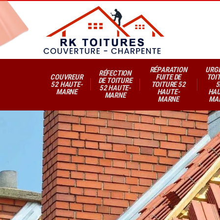
RÉPARATION
URG
RÉFECTION
COUVREUR
FUITE DE
TOI
DE TOITURE
52 HAUTE-
TOITURE 52
5
52 HAUTE-
MARNE
HAUTE-
HAU
MARNE
MARNE
MA