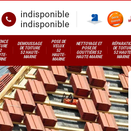
indisponible
indisponible
ENCE
POSE DE
DEMOUSSAGE
NETTOYAGE ET
RÉPARATI
TURE
VELUX
DE TOITURE
POSE DE
DE TOITUR
2
52
52 HAUTE-
GOUTTIÈRE 52
52 HAUTE
TE-
HAUTE-
MARNE
HAUTE-MARNE
MARNE
RNE
MARNE