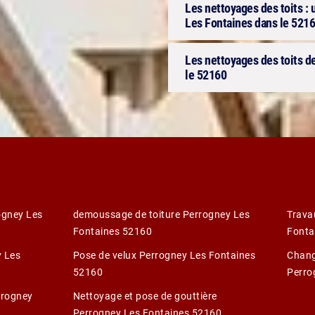
Les nettoyages des toits : 
Les Fontaines dans le 52160
Les nettoyages des toits d
le 52160
ogney Les
demoussage de toiture Perrogney Les
Trava
Fontaines 52160
Fonta
y Les
Pose de velux Perrogney Les Fontaines
Chang
52160
Perro
rrogney
Nettoyage et pose de gouttière
Perrogney Les Fontaines 52160