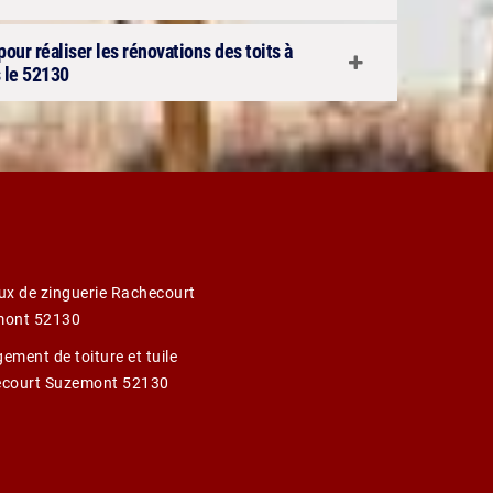
pour réaliser les rénovations des toits à
 le 52130
ux de zinguerie Rachecourt
mont 52130
ement de toiture et tuile
court Suzemont 52130