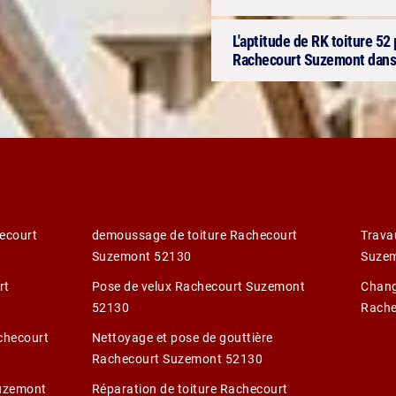
L'aptitude de RK toiture 52 
Rachecourt Suzemont dans
ecourt
demoussage de toiture Rachecourt
Trava
Suzemont 52130
Suze
rt
Pose de velux Rachecourt Suzemont
Chang
52130
Rache
achecourt
Nettoyage et pose de gouttière
Rachecourt Suzemont 52130
Suzemont
Réparation de toiture Rachecourt