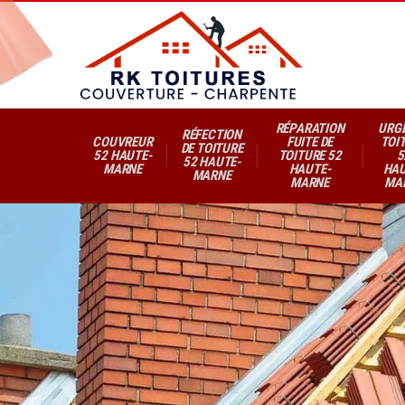
RÉPARATION
URG
RÉFECTION
COUVREUR
FUITE DE
TOI
DE TOITURE
52 HAUTE-
TOITURE 52
5
52 HAUTE-
MARNE
HAUTE-
HAU
MARNE
MARNE
MA