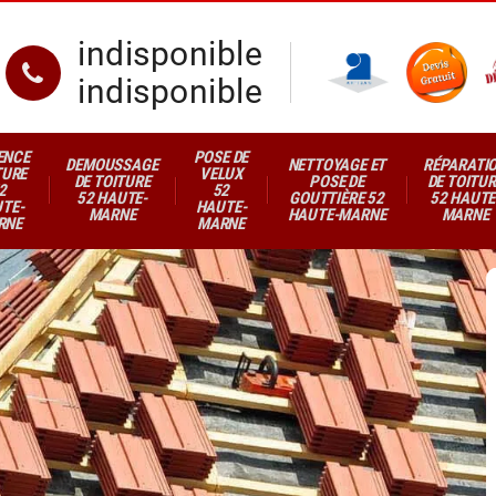
indisponible
indisponible
ENCE
POSE DE
DEMOUSSAGE
NETTOYAGE ET
RÉPARATI
TURE
VELUX
DE TOITURE
POSE DE
DE TOITUR
2
52
52 HAUTE-
GOUTTIÈRE 52
52 HAUTE
TE-
HAUTE-
MARNE
HAUTE-MARNE
MARNE
RNE
MARNE