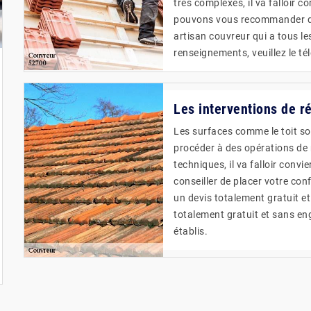
très complexes, il va falloir 
pouvons vous recommander de 
artisan couvreur qui a tous l
renseignements, veuillez le t
Les interventions de r
Les surfaces comme le toit son
procéder à des opérations de 
techniques, il va falloir conv
conseiller de placer votre con
un devis totalement gratuit e
totalement gratuit et sans eng
établis.