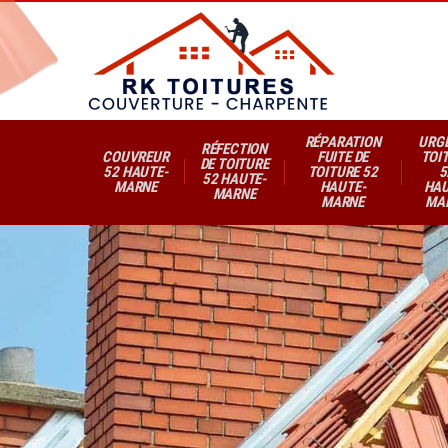
RÉPARATION
URG
RÉFECTION
COUVREUR
FUITE DE
TOI
DE TOITURE
52 HAUTE-
TOITURE 52
5
52 HAUTE-
MARNE
HAUTE-
HAU
MARNE
MARNE
MA