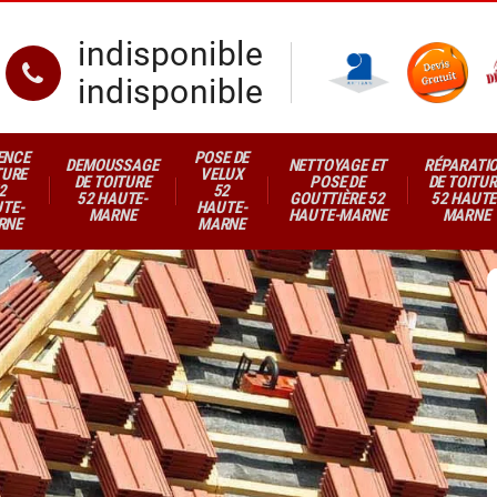
indisponible
indisponible
ENCE
POSE DE
DEMOUSSAGE
NETTOYAGE ET
RÉPARATI
TURE
VELUX
DE TOITURE
POSE DE
DE TOITUR
2
52
52 HAUTE-
GOUTTIÈRE 52
52 HAUTE
TE-
HAUTE-
MARNE
HAUTE-MARNE
MARNE
RNE
MARNE