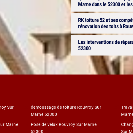
Marne dans le 52300 et les 
RK toiture 52 et ses compét
rénovation des toits à Rou
Les interventions de répara
52300
roy Sur
demoussage de toiture Rouvroy Sur
Trava
Marne 52300
Marn
Sur Marne
Pose de velux Rouvroy Sur Marne
Chang
52300
Sur M