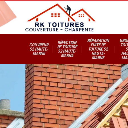
RÉPARATION
URG
RÉFECTION
COUVREUR
FUITE DE
TOI
DE TOITURE
52 HAUTE-
TOITURE 52
5
52 HAUTE-
MARNE
HAUTE-
HAU
MARNE
MARNE
MA