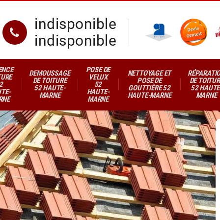
indisponible
indisponible
ENCE
POSE DE
DEMOUSSAGE
NETTOYAGE ET
RÉPARATI
TURE
VELUX
DE TOITURE
POSE DE
DE TOITUR
2
52
52 HAUTE-
GOUTTIÈRE 52
52 HAUTE
TE-
HAUTE-
MARNE
HAUTE-MARNE
MARNE
RNE
MARNE