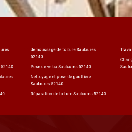
xures
demoussage de toiture Saulxures
Trava
52140
Chang
s 52140
Pose de velux Saulxures 52140
Saulx
ulxures
Nettoyage et pose de gouttière
Saulxures 52140
140
Réparation de toiture Saulxures 52140