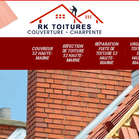
RÉPARATION
URG
RÉFECTION
COUVREUR
FUITE DE
TOI
DE TOITURE
52 HAUTE-
TOITURE 52
5
52 HAUTE-
MARNE
HAUTE-
HAU
MARNE
MARNE
MA