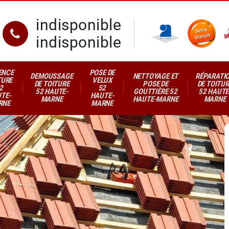
indisponible
indisponible
ENCE
POSE DE
DEMOUSSAGE
NETTOYAGE ET
RÉPARATI
TURE
VELUX
DE TOITURE
POSE DE
DE TOITUR
2
52
52 HAUTE-
GOUTTIÈRE 52
52 HAUTE
TE-
HAUTE-
MARNE
HAUTE-MARNE
MARNE
RNE
MARNE