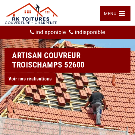
MENU
indisponible
indisponible
ARTISAN COUVREUR
TROISCHAMPS 52600
Voir nos réalisations