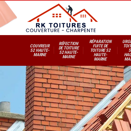
RÉPARATION
URG
RÉFECTION
COUVREUR
FUITE DE
TOI
DE TOITURE
52 HAUTE-
TOITURE 52
5
52 HAUTE-
MARNE
HAUTE-
HAU
MARNE
MARNE
MA