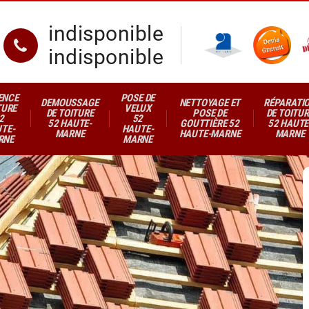
indisponible
indisponible
ENCE
POSE DE
DEMOUSSAGE
NETTOYAGE ET
RÉPARATI
TURE
VELUX
DE TOITURE
POSE DE
DE TOITUR
2
52
52 HAUTE-
GOUTTIÈRE 52
52 HAUTE
TE-
HAUTE-
MARNE
HAUTE-MARNE
MARNE
RNE
MARNE