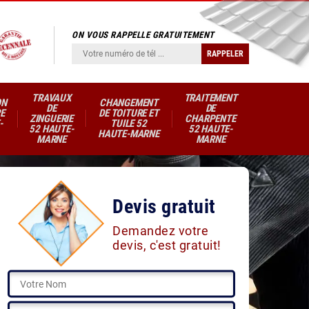
ON VOUS RAPPELLE GRATUITEMENT
TRAVAUX
TRAITEMENT
ON
CHANGEMENT
DE
DE
E
DE TOITURE ET
ZINGUERIE
CHARPENTE
-
TUILE 52
52 HAUTE-
52 HAUTE-
HAUTE-MARNE
MARNE
MARNE
Devis gratuit
Demandez votre
devis, c'est gratuit!