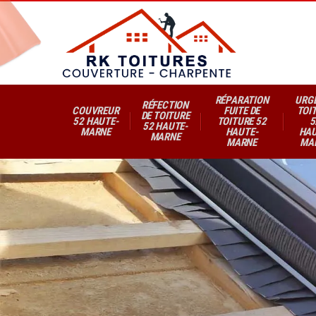
RÉPARATION
URG
RÉFECTION
COUVREUR
FUITE DE
TOI
DE TOITURE
52 HAUTE-
TOITURE 52
5
52 HAUTE-
MARNE
HAUTE-
HAU
MARNE
MARNE
MA