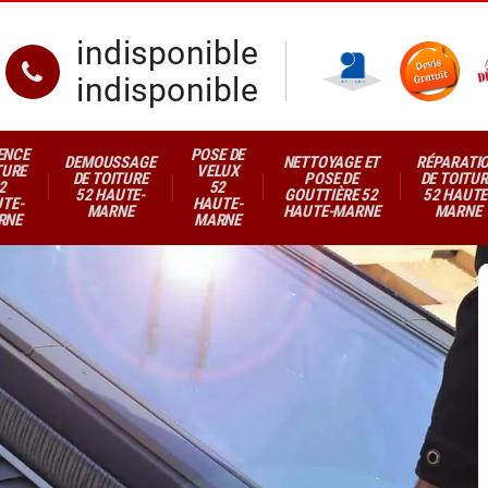
indisponible
indisponible
ENCE
POSE DE
DEMOUSSAGE
NETTOYAGE ET
RÉPARATI
TURE
VELUX
DE TOITURE
POSE DE
DE TOITUR
2
52
52 HAUTE-
GOUTTIÈRE 52
52 HAUTE
TE-
HAUTE-
MARNE
HAUTE-MARNE
MARNE
RNE
MARNE