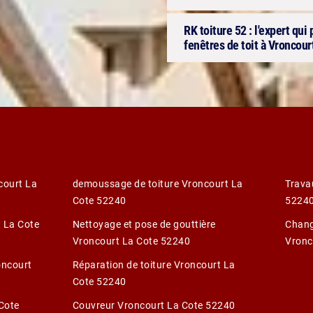
RK toiture 52 : l'expert qui
fenêtres de toit à Vroncour
court La
demoussage de toiture Vroncourt La
Trava
Cote 52240
5224
t La Cote
Nettoyage et pose de gouttière
Chang
Vroncourt La Cote 52240
Vronc
oncourt
Réparation de toiture Vroncourt La
Cote 52240
Cote
Couvreur Vroncourt La Cote 52240