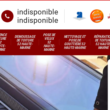
indisponible
indisponible
ENCE
POSE DE
DEMOUSSAGE
NETTOYAGE ET
RÉPARATI
TURE
VELUX
DE TOITURE
POSE DE
DE TOITUR
2
52
52 HAUTE-
GOUTTIÈRE 52
52 HAUTE
TE-
HAUTE-
MARNE
HAUTE-MARNE
MARNE
RNE
MARNE