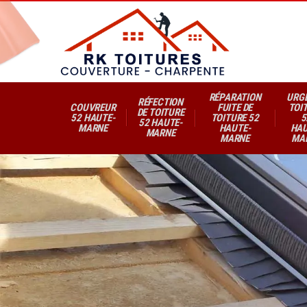
RÉPARATION
URG
RÉFECTION
COUVREUR
FUITE DE
TOI
DE TOITURE
52 HAUTE-
TOITURE 52
5
52 HAUTE-
MARNE
HAUTE-
HAU
MARNE
MARNE
MA