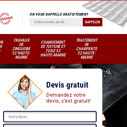
ON VOUS RAPPELLE GRATUITEMENT
TRAVAUX
TRAITEMENT
ON
CHANGEMENT
DE
DE
E
DE TOITURE ET
ZINGUERIE
CHARPENTE
-
TUILE 52
52 HAUTE-
52 HAUTE-
HAUTE-MARNE
MARNE
MARNE
Devis gratuit
Demandez votre
devis, c'est gratuit!