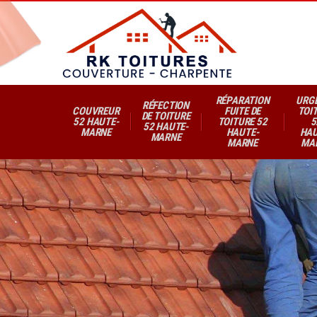
RÉPARATION
URG
RÉFECTION
COUVREUR
FUITE DE
TOI
DE TOITURE
52 HAUTE-
TOITURE 52
5
52 HAUTE-
MARNE
HAUTE-
HAU
MARNE
MARNE
MA