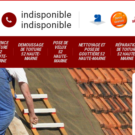
indisponible
indisponible
ENCE
POSE DE
DEMOUSSAGE
NETTOYAGE ET
RÉPARATI
TURE
VELUX
DE TOITURE
POSE DE
DE TOITUR
2
52
52 HAUTE-
GOUTTIÈRE 52
52 HAUTE
TE-
HAUTE-
MARNE
HAUTE-MARNE
MARNE
RNE
MARNE