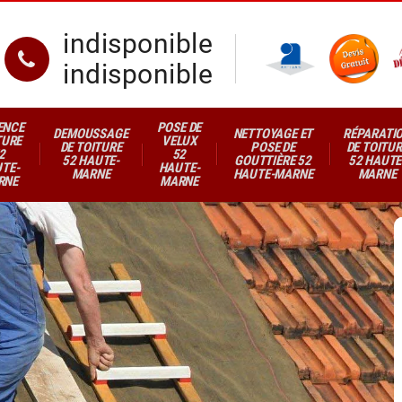
indisponible
indisponible
ENCE
POSE DE
DEMOUSSAGE
NETTOYAGE ET
RÉPARATI
TURE
VELUX
DE TOITURE
POSE DE
DE TOITUR
2
52
52 HAUTE-
GOUTTIÈRE 52
52 HAUTE
TE-
HAUTE-
MARNE
HAUTE-MARNE
MARNE
RNE
MARNE