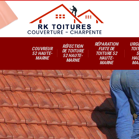
RÉPARATION
URG
RÉFECTION
COUVREUR
FUITE DE
TOI
DE TOITURE
52 HAUTE-
TOITURE 52
5
52 HAUTE-
MARNE
HAUTE-
HAU
MARNE
MARNE
MA