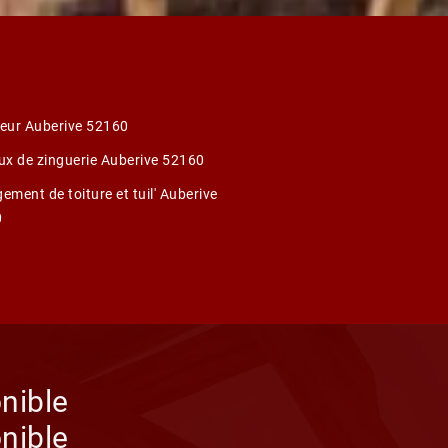
eur Auberive 52160
ux de zinguerie Auberive 52160
ment de toiture et tuil' Auberive
0
nible
nible