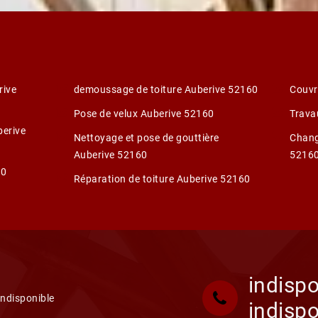
rive
demoussage de toiture Auberive 52160
Couvr
Pose de velux Auberive 52160
Trava
berive
Nettoyage et pose de gouttière
Change
Auberive 52160
5216
60
Réparation de toiture Auberive 52160
indispo
indisponible
indispo