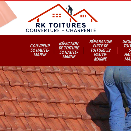
RÉPARATION
URG
RÉFECTION
COUVREUR
FUITE DE
TOI
DE TOITURE
52 HAUTE-
TOITURE 52
5
52 HAUTE-
MARNE
HAUTE-
HAU
MARNE
MARNE
MA