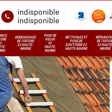
indisponible
indisponible
ENCE
POSE DE
DEMOUSSAGE
NETTOYAGE ET
RÉPARATI
TURE
VELUX
DE TOITURE
POSE DE
DE TOITUR
2
52
52 HAUTE-
GOUTTIÈRE 52
52 HAUTE
TE-
HAUTE-
MARNE
HAUTE-MARNE
MARNE
RNE
MARNE