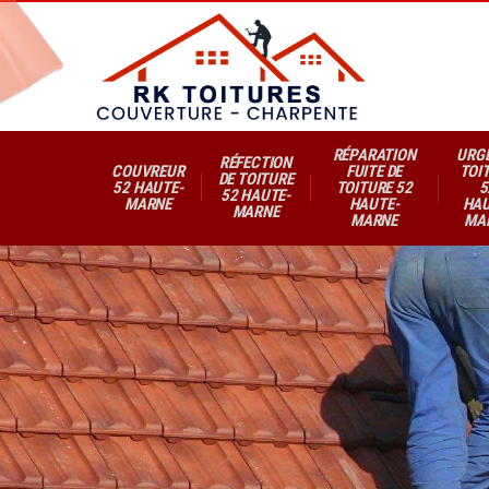
RÉPARATION
URG
RÉFECTION
COUVREUR
FUITE DE
TOI
DE TOITURE
52 HAUTE-
TOITURE 52
5
52 HAUTE-
MARNE
HAUTE-
HAU
MARNE
MARNE
MA