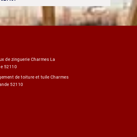
ux de zinguerie Charmes La
e 52110
ement de toiture et tuile Charmes
ande 52110