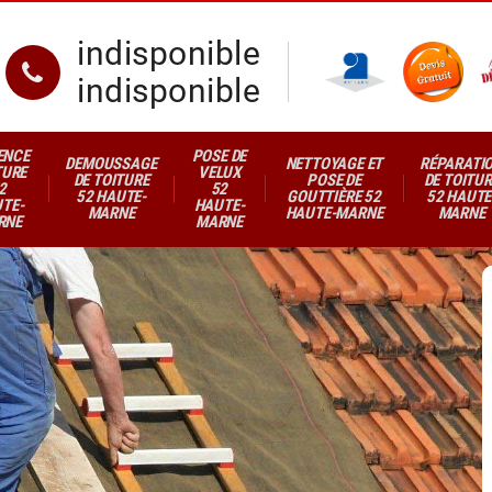
indisponible
indisponible
ENCE
POSE DE
DEMOUSSAGE
NETTOYAGE ET
RÉPARATI
TURE
VELUX
DE TOITURE
POSE DE
DE TOITUR
2
52
52 HAUTE-
GOUTTIÈRE 52
52 HAUTE
TE-
HAUTE-
MARNE
HAUTE-MARNE
MARNE
RNE
MARNE