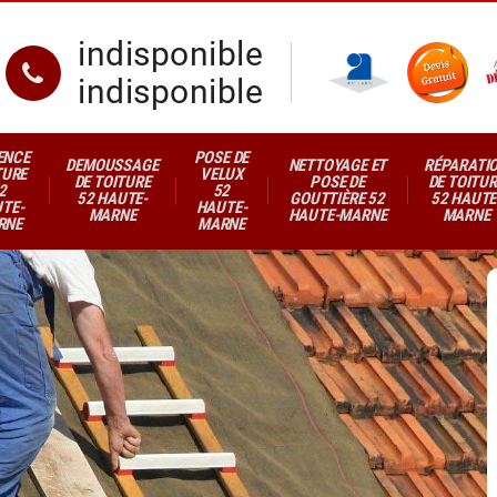
indisponible
indisponible
ENCE
POSE DE
DEMOUSSAGE
NETTOYAGE ET
RÉPARATI
TURE
VELUX
DE TOITURE
POSE DE
DE TOITUR
2
52
52 HAUTE-
GOUTTIÈRE 52
52 HAUTE
TE-
HAUTE-
MARNE
HAUTE-MARNE
MARNE
RNE
MARNE