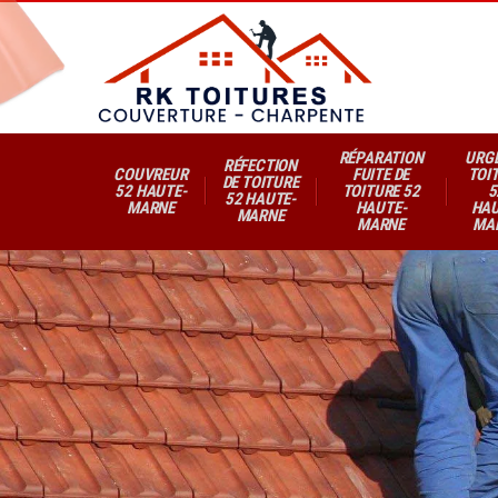
RÉPARATION
URG
RÉFECTION
COUVREUR
FUITE DE
TOI
DE TOITURE
52 HAUTE-
TOITURE 52
5
52 HAUTE-
MARNE
HAUTE-
HAU
MARNE
MARNE
MA