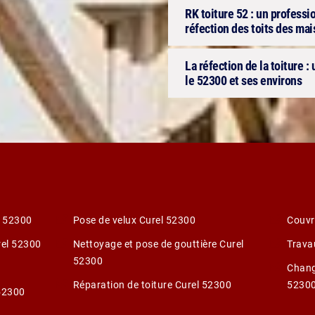
RK toiture 52 : un professi
réfection des toits des ma
La réfection de la toiture :
le 52300 et ses environs
l 52300
Pose de velux Curel 52300
Couvr
rel 52300
Nettoyage et pose de gouttière Curel
Trava
52300
Chang
Réparation de toiture Curel 52300
5230
52300