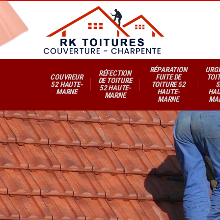
RÉPARATION
URG
RÉFECTION
COUVREUR
FUITE DE
TOI
DE TOITURE
52 HAUTE-
TOITURE 52
5
52 HAUTE-
MARNE
HAUTE-
HAU
MARNE
MARNE
MA