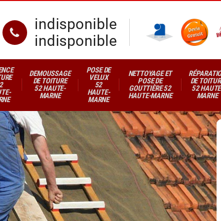
indisponible
indisponible
ENCE
POSE DE
DEMOUSSAGE
NETTOYAGE ET
RÉPARATI
TURE
VELUX
DE TOITURE
POSE DE
DE TOITUR
2
52
52 HAUTE-
GOUTTIÈRE 52
52 HAUTE
TE-
HAUTE-
MARNE
HAUTE-MARNE
MARNE
RNE
MARNE