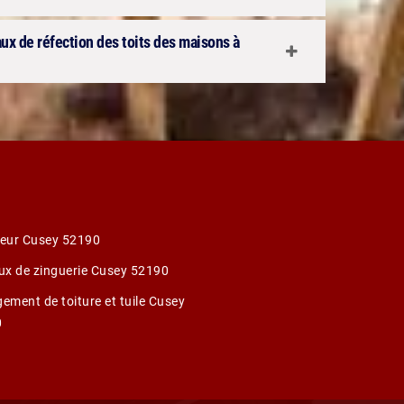
aux de réfection des toits des maisons à
eur Cusey 52190
ux de zinguerie Cusey 52190
ement de toiture et tuile Cusey
0