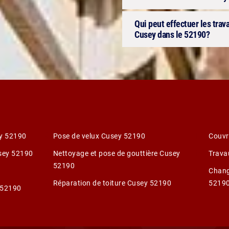
Qui peut effectuer les trav
Cusey dans le 52190?
ey 52190
Pose de velux Cusey 52190
Couvr
usey 52190
Nettoyage et pose de gouttière Cusey
Trava
52190
Chang
Réparation de toiture Cusey 52190
5219
 52190