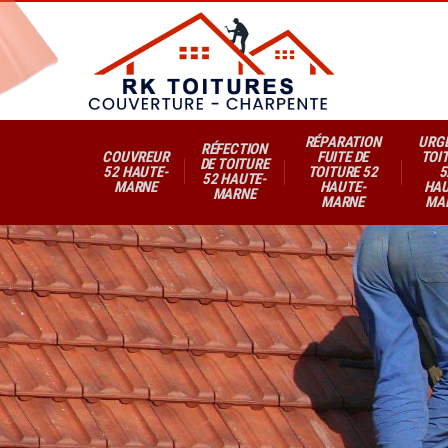
RÉPARATION
URG
RÉFECTION
COUVREUR
FUITE DE
TOI
DE TOITURE
52 HAUTE-
TOITURE 52
5
52 HAUTE-
MARNE
HAUTE-
HAU
MARNE
MARNE
MA