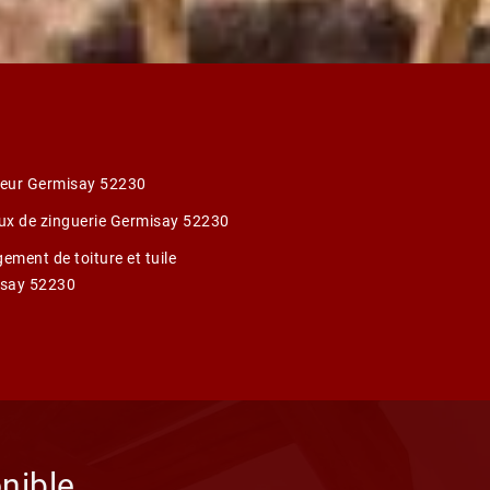
eur Germisay 52230
ux de zinguerie Germisay 52230
ement de toiture et tuile
say 52230
nible