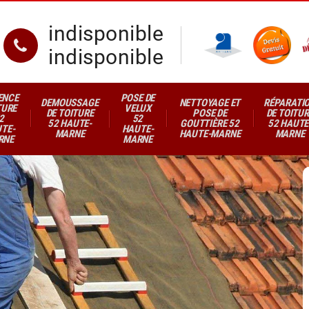
indisponible
indisponible
ENCE
POSE DE
DEMOUSSAGE
NETTOYAGE ET
RÉPARATI
TURE
VELUX
DE TOITURE
POSE DE
DE TOITUR
2
52
52 HAUTE-
GOUTTIÈRE 52
52 HAUTE
TE-
HAUTE-
MARNE
HAUTE-MARNE
MARNE
RNE
MARNE