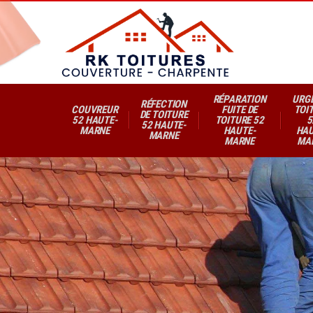
RÉPARATION
URG
RÉFECTION
COUVREUR
FUITE DE
TOI
DE TOITURE
52 HAUTE-
TOITURE 52
5
52 HAUTE-
MARNE
HAUTE-
HAU
MARNE
MARNE
MA