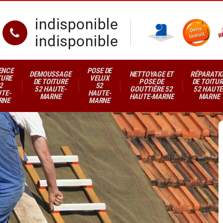
indisponible
indisponible
ENCE
POSE DE
DEMOUSSAGE
NETTOYAGE ET
RÉPARATI
TURE
VELUX
DE TOITURE
POSE DE
DE TOITUR
2
52
52 HAUTE-
GOUTTIÈRE 52
52 HAUTE
TE-
HAUTE-
MARNE
HAUTE-MARNE
MARNE
RNE
MARNE