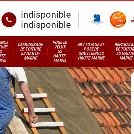
indisponible
indisponible
ENCE
POSE DE
DEMOUSSAGE
NETTOYAGE ET
RÉPARATI
TURE
VELUX
DE TOITURE
POSE DE
DE TOITUR
2
52
52 HAUTE-
GOUTTIÈRE 52
52 HAUTE
TE-
HAUTE-
MARNE
HAUTE-MARNE
MARNE
RNE
MARNE