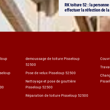
RK toiture 52 : la personn
effectuer la réfection de l
eloup
demoussage de toiture Pisseloup
Couvr
52500
Trava
sseloup
Pose de velux Pisseloup 52500
Chang
Nettoyage et pose de gouttière
Pisse
500
Pisseloup 52500
Réparation de toiture Pisseloup 52500