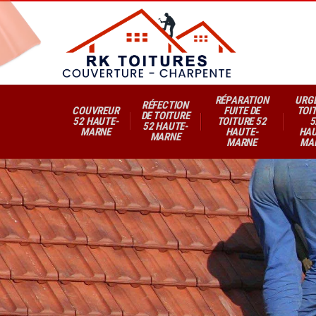
RÉPARATION
URG
RÉFECTION
COUVREUR
FUITE DE
TOI
DE TOITURE
52 HAUTE-
TOITURE 52
5
52 HAUTE-
MARNE
HAUTE-
HAU
MARNE
MARNE
MA