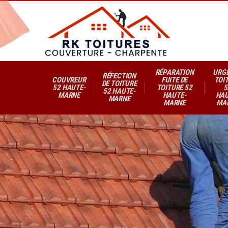
RÉPARATION
URG
RÉFECTION
COUVREUR
FUITE DE
TOI
DE TOITURE
52 HAUTE-
TOITURE 52
5
52 HAUTE-
MARNE
HAUTE-
HAU
MARNE
MARNE
MA