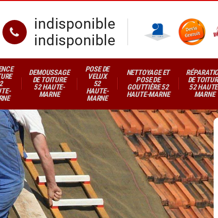
indisponible
indisponible
ENCE
POSE DE
DEMOUSSAGE
NETTOYAGE ET
RÉPARATI
TURE
VELUX
DE TOITURE
POSE DE
DE TOITUR
2
52
52 HAUTE-
GOUTTIÈRE 52
52 HAUTE
TE-
HAUTE-
MARNE
HAUTE-MARNE
MARNE
RNE
MARNE