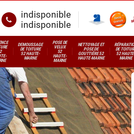
indisponible
indisponible
ENCE
POSE DE
DEMOUSSAGE
NETTOYAGE ET
RÉPARATI
TURE
VELUX
DE TOITURE
POSE DE
DE TOITUR
2
52
52 HAUTE-
GOUTTIÈRE 52
52 HAUTE
TE-
HAUTE-
MARNE
HAUTE-MARNE
MARNE
RNE
MARNE