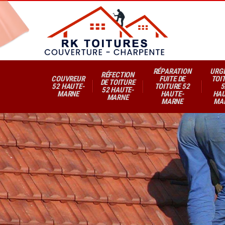
RÉPARATION
URG
RÉFECTION
COUVREUR
FUITE DE
TOI
DE TOITURE
52 HAUTE-
TOITURE 52
5
52 HAUTE-
MARNE
HAUTE-
HAU
MARNE
MARNE
MA