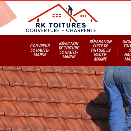
RÉPARATION
URG
RÉFECTION
COUVREUR
FUITE DE
TOI
DE TOITURE
52 HAUTE-
TOITURE 52
5
52 HAUTE-
MARNE
HAUTE-
HAU
MARNE
MARNE
MA