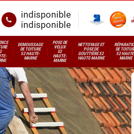
indisponible
indisponible
ENCE
POSE DE
DEMOUSSAGE
NETTOYAGE ET
RÉPARATI
TURE
VELUX
DE TOITURE
POSE DE
DE TOITUR
2
52
52 HAUTE-
GOUTTIÈRE 52
52 HAUTE
TE-
HAUTE-
MARNE
HAUTE-MARNE
MARNE
RNE
MARNE