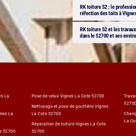
RK toiture 52 : le professi
réfection des toits à Vigne
RK toiture 52 et les travaux
dans le 52700 et ses envir
es La
Pose de velux Vignes La Cote 52700
Trava
5270
Nettoyage et pose de gouttière Vignes
gnes La
La Cote 52700
Chang
La Co
Réparation de toiture Vignes La Cote
te 52700
52700