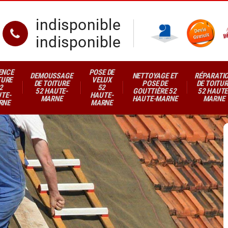
indisponible
indisponible
ENCE
POSE DE
DEMOUSSAGE
NETTOYAGE ET
RÉPARATI
TURE
VELUX
DE TOITURE
POSE DE
DE TOITUR
2
52
52 HAUTE-
GOUTTIÈRE 52
52 HAUTE
TE-
HAUTE-
MARNE
HAUTE-MARNE
MARNE
RNE
MARNE