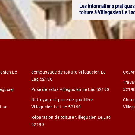
Les informations pratiques à
toiture à Villegusien Le La
gusien Le
demoussage de toiture Villegusien Le
Couvr
Lac 52190
Trava
legusien
Pose de velux Villegusien Le Lac 52190
5219
Nettoyage et pose de gouttière
Chang
 Lac
Villegusien Le Lac 52190
Ville
Réparation de toiture Villegusien Le Lac
52190