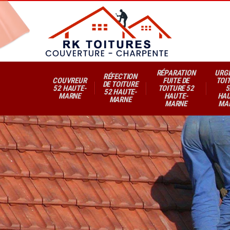
RÉPARATION
URG
RÉFECTION
COUVREUR
FUITE DE
TOI
DE TOITURE
52 HAUTE-
TOITURE 52
5
52 HAUTE-
MARNE
HAUTE-
HAU
MARNE
MARNE
MA