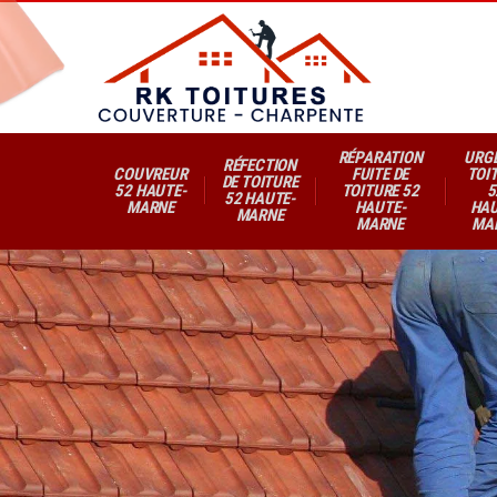
RÉPARATION
URG
RÉFECTION
COUVREUR
FUITE DE
TOI
DE TOITURE
52 HAUTE-
TOITURE 52
5
52 HAUTE-
MARNE
HAUTE-
HAU
MARNE
MARNE
MA