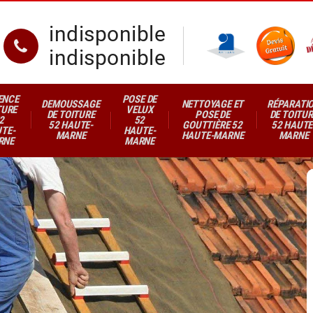
indisponible
indisponible
ENCE
POSE DE
DEMOUSSAGE
NETTOYAGE ET
RÉPARATI
TURE
VELUX
DE TOITURE
POSE DE
DE TOITUR
2
52
52 HAUTE-
GOUTTIÈRE 52
52 HAUTE
TE-
HAUTE-
MARNE
HAUTE-MARNE
MARNE
RNE
MARNE