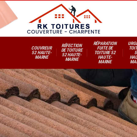
RÉPARATION
URG
RÉFECTION
COUVREUR
FUITE DE
TOI
DE TOITURE
52 HAUTE-
TOITURE 52
5
52 HAUTE-
MARNE
HAUTE-
HAU
MARNE
MARNE
MA