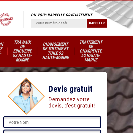
ON VOUS RAPPELLE GRATUITEMENT
TRAVAUX
TRAITEMENT
ON
CHANGEMENT
DE
DE
E
DE TOITURE ET
ZINGUERIE
CHARPENTE
-
TUILE 52
52 HAUTE-
52 HAUTE-
HAUTE-MARNE
MARNE
MARNE
Devis gratuit
Demandez votre
devis, c'est gratuit!