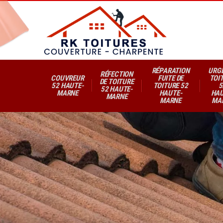
RÉPARATION
URG
RÉFECTION
COUVREUR
FUITE DE
TOI
DE TOITURE
52 HAUTE-
TOITURE 52
5
52 HAUTE-
MARNE
HAUTE-
HAU
MARNE
MARNE
MA