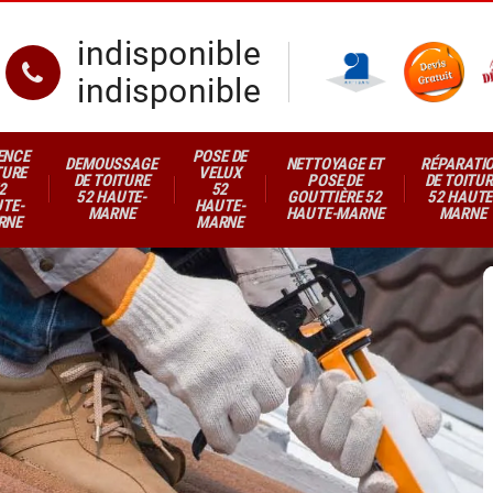
indisponible
indisponible
ENCE
POSE DE
DEMOUSSAGE
NETTOYAGE ET
RÉPARATI
TURE
VELUX
DE TOITURE
POSE DE
DE TOITUR
2
52
52 HAUTE-
GOUTTIÈRE 52
52 HAUTE
TE-
HAUTE-
MARNE
HAUTE-MARNE
MARNE
RNE
MARNE