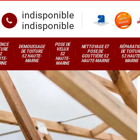
indisponible
indisponible
ENCE
POSE DE
DEMOUSSAGE
NETTOYAGE ET
RÉPARATI
TURE
VELUX
DE TOITURE
POSE DE
DE TOITUR
2
52
52 HAUTE-
GOUTTIÈRE 52
52 HAUTE
TE-
HAUTE-
MARNE
HAUTE-MARNE
MARNE
RNE
MARNE