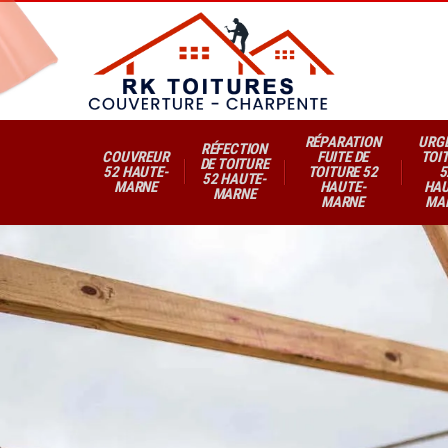
RÉPARATION
URG
RÉFECTION
COUVREUR
FUITE DE
TOI
DE TOITURE
52 HAUTE-
TOITURE 52
5
52 HAUTE-
MARNE
HAUTE-
HAU
MARNE
MARNE
MA