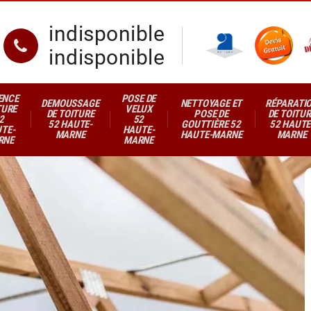
indisponible
indisponible
ENCE
POSE DE
DEMOUSSAGE
NETTOYAGE ET
RÉPARATI
TURE
VELUX
DE TOITURE
POSE DE
DE TOITUR
2
52
52 HAUTE-
GOUTTIÈRE 52
52 HAUTE
TE-
HAUTE-
MARNE
HAUTE-MARNE
MARNE
RNE
MARNE