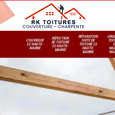
RÉPARATION
URG
RÉFECTION
COUVREUR
FUITE DE
TOI
DE TOITURE
52 HAUTE-
TOITURE 52
5
52 HAUTE-
MARNE
HAUTE-
HAU
MARNE
MARNE
MA