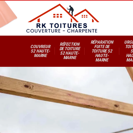
RÉPARATION
URG
RÉFECTION
COUVREUR
FUITE DE
TOI
DE TOITURE
52 HAUTE-
TOITURE 52
5
52 HAUTE-
MARNE
HAUTE-
HAU
MARNE
MARNE
MA