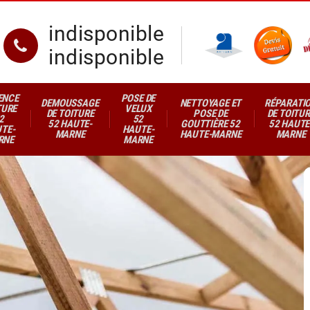
indisponible
indisponible
ENCE
POSE DE
DEMOUSSAGE
NETTOYAGE ET
RÉPARATI
TURE
VELUX
DE TOITURE
POSE DE
DE TOITUR
2
52
52 HAUTE-
GOUTTIÈRE 52
52 HAUTE
TE-
HAUTE-
MARNE
HAUTE-MARNE
MARNE
RNE
MARNE