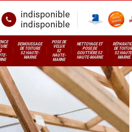
indisponible
indisponible
ENCE
POSE DE
DEMOUSSAGE
NETTOYAGE ET
RÉPARATI
TURE
VELUX
DE TOITURE
POSE DE
DE TOITUR
2
52
52 HAUTE-
GOUTTIÈRE 52
52 HAUTE
TE-
HAUTE-
MARNE
HAUTE-MARNE
MARNE
RNE
MARNE