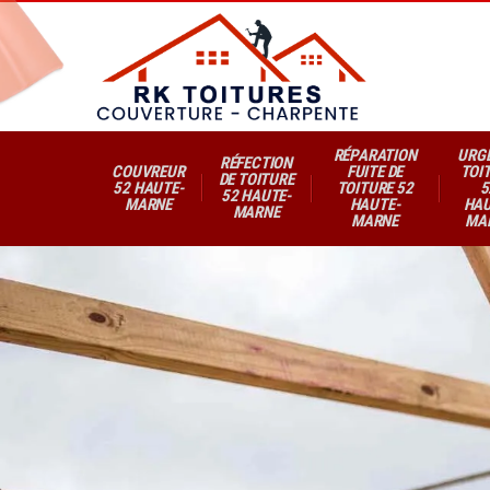
RÉPARATION
URG
RÉFECTION
COUVREUR
FUITE DE
TOI
DE TOITURE
52 HAUTE-
TOITURE 52
5
52 HAUTE-
MARNE
HAUTE-
HAU
MARNE
MARNE
MA