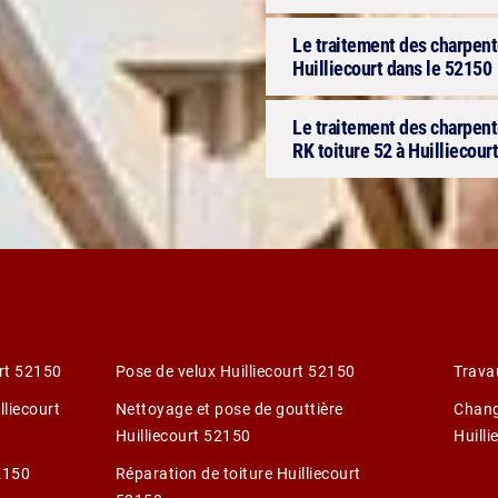
Le traitement des charpente
Huilliecourt dans le 52150
Le traitement des charpen
RK toiture 52 à Huilliecour
urt 52150
Pose de velux Huilliecourt 52150
Trava
lliecourt
Nettoyage et pose de gouttière
Chang
Huilliecourt 52150
Huill
52150
Réparation de toiture Huilliecourt