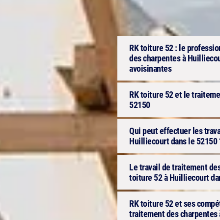
RK toiture 52 : le professi
des charpentes à Huilliecou
avoisinantes
RK toiture 52 et le traitem
52150
Qui peut effectuer les trav
Huilliecourt dans le 52150 
Le travail de traitement des
toiture 52 à Huilliecourt d
RK toiture 52 et ses compét
traitement des charpentes 