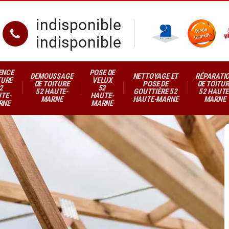
indisponible
indisponible
ENCE
POSE DE
DEMOUSSAGE
NETTOYAGE ET
RÉPARATI
TURE
VELUX
DE TOITURE
POSE DE
DE TOITUR
2
52
52 HAUTE-
GOUTTIÈRE 52
52 HAUTE
TE-
HAUTE-
MARNE
HAUTE-MARNE
MARNE
RNE
MARNE