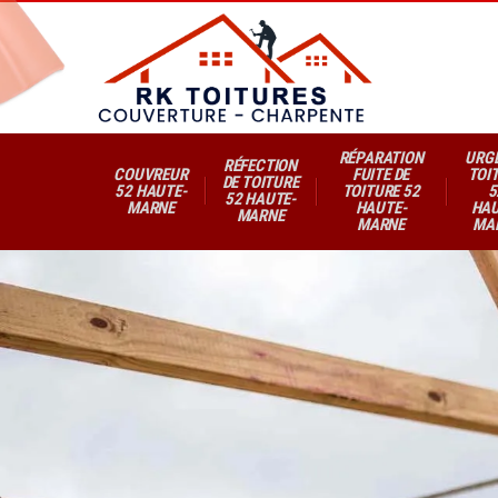
RÉPARATION
URG
RÉFECTION
COUVREUR
FUITE DE
TOI
DE TOITURE
52 HAUTE-
TOITURE 52
5
52 HAUTE-
MARNE
HAUTE-
HAU
MARNE
MARNE
MA