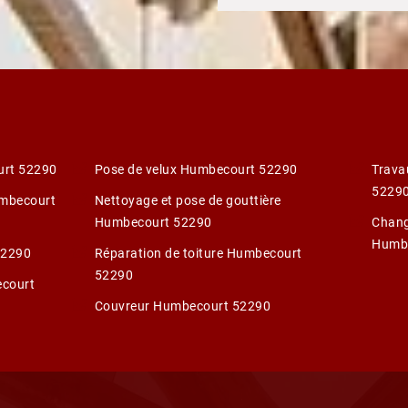
urt 52290
Pose de velux Humbecourt 52290
Trava
5229
umbecourt
Nettoyage et pose de gouttière
Humbecourt 52290
Chang
Humb
52290
Réparation de toiture Humbecourt
52290
ecourt
Couvreur Humbecourt 52290