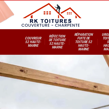
RÉPARATION
URG
RÉFECTION
COUVREUR
FUITE DE
TOI
DE TOITURE
52 HAUTE-
TOITURE 52
5
52 HAUTE-
MARNE
HAUTE-
HAU
MARNE
MARNE
MA