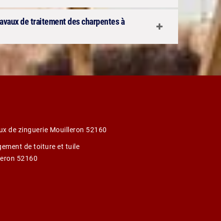
ravaux de traitement des charpentes à
ux de zinguerie Mouilleron 52160
ement de toiture et tuile
leron 52160