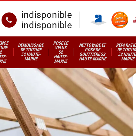
indisponible
indisponible
ENCE
POSE DE
DEMOUSSAGE
NETTOYAGE ET
RÉPARATI
TURE
VELUX
DE TOITURE
POSE DE
DE TOITUR
2
52
52 HAUTE-
GOUTTIÈRE 52
52 HAUTE
TE-
HAUTE-
MARNE
HAUTE-MARNE
MARNE
RNE
MARNE