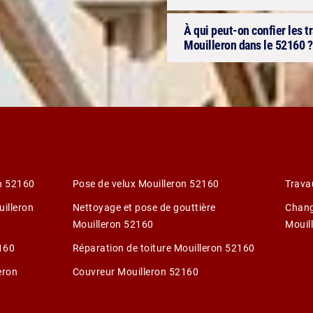
À qui peut-on confier les t
Mouilleron dans le 52160 ?
on 52160
Pose de velux Mouilleron 52160
Trava
uilleron
Nettoyage et pose de gouttière
Chang
Mouilleron 52160
Mouil
2160
Réparation de toiture Mouilleron 52160
eron
Couvreur Mouilleron 52160