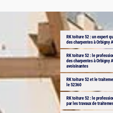
RK toiture 52 : un expert q
des charpentes à Orbigny 
RK toiture 52 : le professi
des charpentes à Orbigny A
avoisinantes
RK toiture 52 et le traite
le 52360
RK toiture 52 : le professio
par les travaux de traitem