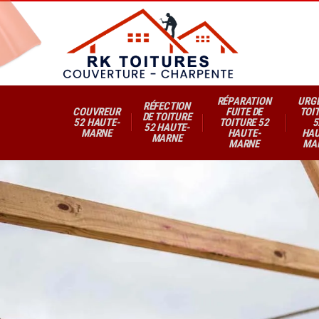
RÉPARATION
URG
RÉFECTION
COUVREUR
FUITE DE
TOI
DE TOITURE
52 HAUTE-
TOITURE 52
5
52 HAUTE-
MARNE
HAUTE-
HAU
MARNE
MARNE
MA