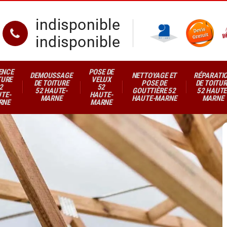
indisponible
indisponible
ENCE
POSE DE
DEMOUSSAGE
NETTOYAGE ET
RÉPARATI
TURE
VELUX
DE TOITURE
POSE DE
DE TOITUR
2
52
52 HAUTE-
GOUTTIÈRE 52
52 HAUTE
TE-
HAUTE-
MARNE
HAUTE-MARNE
MARNE
RNE
MARNE