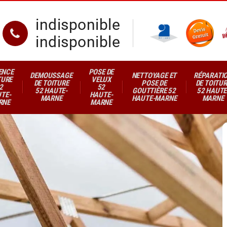
indisponible
indisponible
ENCE
POSE DE
DEMOUSSAGE
NETTOYAGE ET
RÉPARATI
TURE
VELUX
DE TOITURE
POSE DE
DE TOITUR
2
52
52 HAUTE-
GOUTTIÈRE 52
52 HAUTE
TE-
HAUTE-
MARNE
HAUTE-MARNE
MARNE
RNE
MARNE