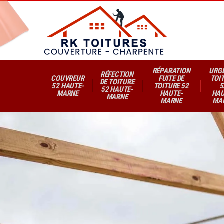
RÉPARATION
URG
RÉFECTION
COUVREUR
FUITE DE
TOI
DE TOITURE
52 HAUTE-
TOITURE 52
5
52 HAUTE-
MARNE
HAUTE-
HAU
MARNE
MARNE
MA