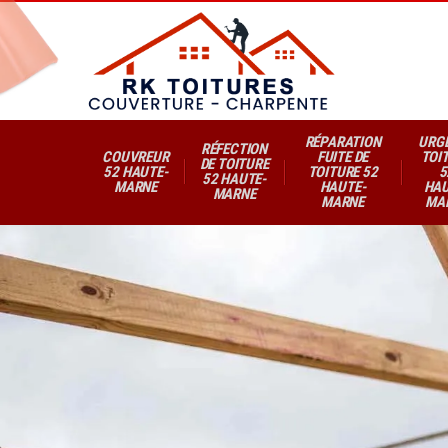
RÉPARATION
URG
RÉFECTION
COUVREUR
FUITE DE
TOI
DE TOITURE
52 HAUTE-
TOITURE 52
5
52 HAUTE-
MARNE
HAUTE-
HAU
MARNE
MARNE
MA