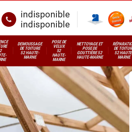
indisponible
indisponible
ENCE
POSE DE
DEMOUSSAGE
NETTOYAGE ET
RÉPARATI
TURE
VELUX
DE TOITURE
POSE DE
DE TOITUR
2
52
52 HAUTE-
GOUTTIÈRE 52
52 HAUTE
TE-
HAUTE-
MARNE
HAUTE-MARNE
MARNE
RNE
MARNE