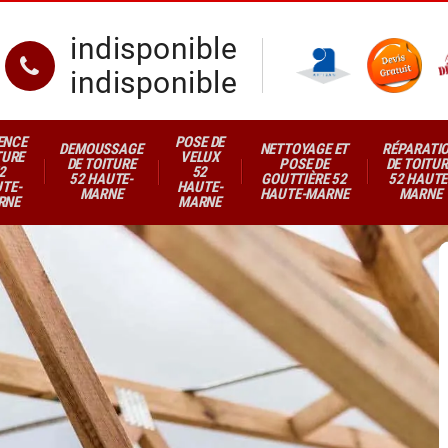
indisponible
indisponible
ENCE
POSE DE
DEMOUSSAGE
NETTOYAGE ET
RÉPARATI
TURE
VELUX
DE TOITURE
POSE DE
DE TOITUR
2
52
52 HAUTE-
GOUTTIÈRE 52
52 HAUTE
TE-
HAUTE-
MARNE
HAUTE-MARNE
MARNE
RNE
MARNE