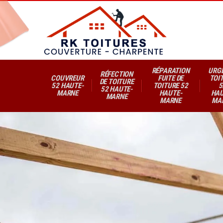
RÉPARATION
URG
RÉFECTION
COUVREUR
FUITE DE
TOI
DE TOITURE
52 HAUTE-
TOITURE 52
5
52 HAUTE-
MARNE
HAUTE-
HAU
MARNE
MARNE
MA