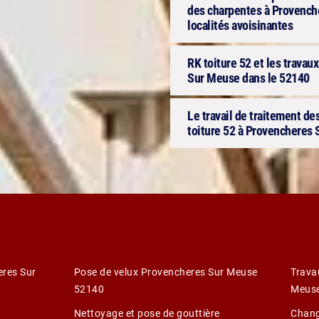
des charpentes à Provench
localités avoisinantes
RK toiture 52 et les trava
Sur Meuse dans le 52140
Le travail de traitement des
toiture 52 à Provencheres
eres Sur
Pose de velux Provencheres Sur Meuse
Trava
52140
Meus
Nettoyage et pose de gouttière
Chang