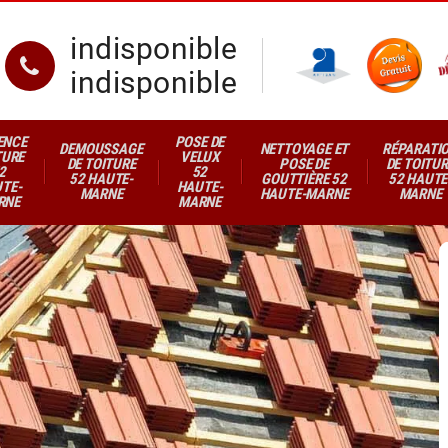
indisponible
indisponible
ENCE
POSE DE
DEMOUSSAGE
NETTOYAGE ET
RÉPARATI
TURE
VELUX
DE TOITURE
POSE DE
DE TOITUR
2
52
52 HAUTE-
GOUTTIÈRE 52
52 HAUTE
TE-
HAUTE-
MARNE
HAUTE-MARNE
MARNE
RNE
MARNE