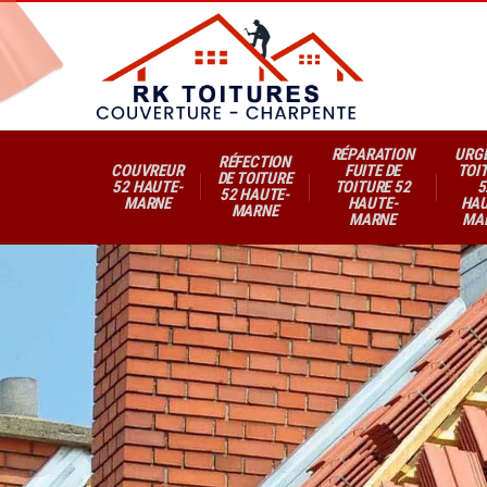
RÉPARATION
URG
RÉFECTION
COUVREUR
FUITE DE
TOI
DE TOITURE
52 HAUTE-
TOITURE 52
5
52 HAUTE-
MARNE
HAUTE-
HAU
MARNE
MARNE
MA