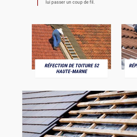
lui passer un coup de fil.
RÉFECTION DE TOITURE 52
RÉP
MARNE
HAUTE-MARNE