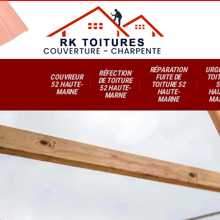
RÉPARATION
URG
RÉFECTION
COUVREUR
FUITE DE
TOI
DE TOITURE
52 HAUTE-
TOITURE 52
5
52 HAUTE-
MARNE
HAUTE-
HAU
MARNE
MARNE
MA