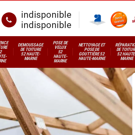
indisponible
indisponible
ENCE
POSE DE
DEMOUSSAGE
NETTOYAGE ET
RÉPARATI
TURE
VELUX
DE TOITURE
POSE DE
DE TOITUR
2
52
52 HAUTE-
GOUTTIÈRE 52
52 HAUTE
TE-
HAUTE-
MARNE
HAUTE-MARNE
MARNE
RNE
MARNE