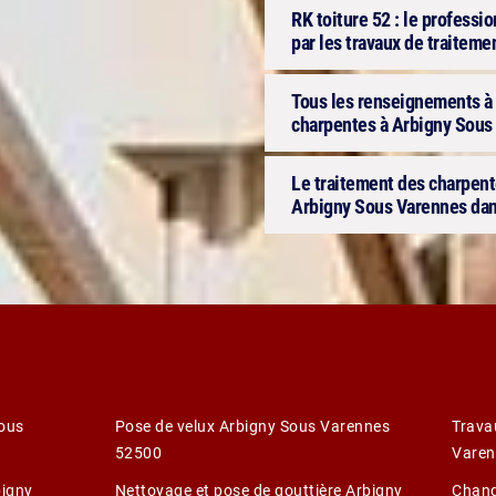
RK toiture 52 : le professio
par les travaux de traitem
Tous les renseignements à 
charpentes à Arbigny Sous 
Le traitement des charpente
Arbigny Sous Varennes dan
Sous
Pose de velux Arbigny Sous Varennes
Trava
52500
Varen
bigny
Nettoyage et pose de gouttière Arbigny
Chang