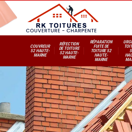
RÉPARATION
URG
RÉFECTION
COUVREUR
FUITE DE
TOI
DE TOITURE
52 HAUTE-
TOITURE 52
5
52 HAUTE-
MARNE
HAUTE-
HAU
MARNE
MARNE
MA