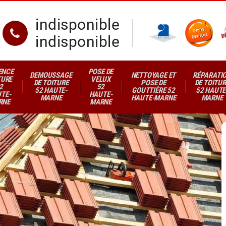
indisponible
indisponible
ENCE
POSE DE
DEMOUSSAGE
NETTOYAGE ET
RÉPARATI
TURE
VELUX
DE TOITURE
POSE DE
DE TOITUR
2
52
52 HAUTE-
GOUTTIÈRE 52
52 HAUTE
TE-
HAUTE-
MARNE
HAUTE-MARNE
MARNE
RNE
MARNE