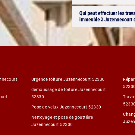
Qui peut effectuer les trav
immeuble à Juzennecourt d
nnecourt
Urgence toiture Juzennecourt 52330
Répar
5233
demoussage de toiture Juzennecourt
ourt
52330
Trava
5233
Pose de velux Juzennecourt 52330
Chang
Nettoyage et pose de gouttière
Juzen
Juzennecourt 52330