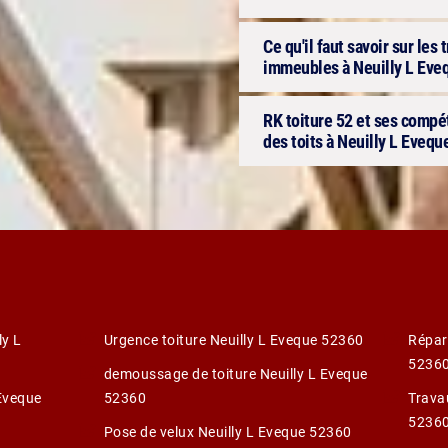
Ce qu'il faut savoir sur les
immeubles à Neuilly L Eve
RK toiture 52 et ses compét
des toits à Neuilly L Evequ
ly L
Urgence toiture Neuilly L Eveque 52360
Répar
5236
demoussage de toiture Neuilly L Eveque
 Eveque
52360
Trava
5236
Pose de velux Neuilly L Eveque 52360