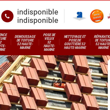
indisponible
indisponible
ENCE
POSE DE
DEMOUSSAGE
NETTOYAGE ET
RÉPARATI
TURE
VELUX
DE TOITURE
POSE DE
DE TOITUR
2
52
52 HAUTE-
GOUTTIÈRE 52
52 HAUTE
TE-
HAUTE-
MARNE
HAUTE-MARNE
MARNE
RNE
MARNE