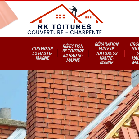
RÉPARATION
URG
RÉFECTION
COUVREUR
FUITE DE
TOI
DE TOITURE
52 HAUTE-
TOITURE 52
5
52 HAUTE-
MARNE
HAUTE-
HAU
MARNE
MARNE
MA