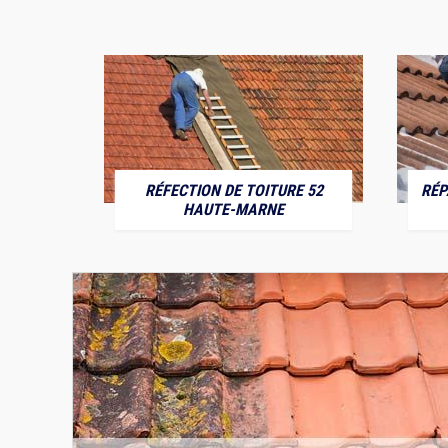
RÉFECTION DE TOITURE 52
RÉP
MARNE
HAUTE-MARNE