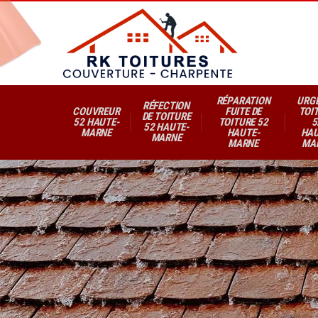
RÉPARATION
URG
RÉFECTION
COUVREUR
FUITE DE
TOI
DE TOITURE
52 HAUTE-
TOITURE 52
5
52 HAUTE-
MARNE
HAUTE-
HAU
MARNE
MARNE
MA