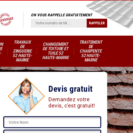
ON VOUS RAPPELLE GRATUITEMENT
TRAVAUX
TRAITEMENT
ON
CHANGEMENT
DE
DE
E
DE TOITURE ET
ZINGUERIE
CHARPENTE
-
TUILE 52
52 HAUTE-
52 HAUTE-
HAUTE-MARNE
MARNE
MARNE
Devis gratuit
Demandez votre
devis, c'est gratuit!