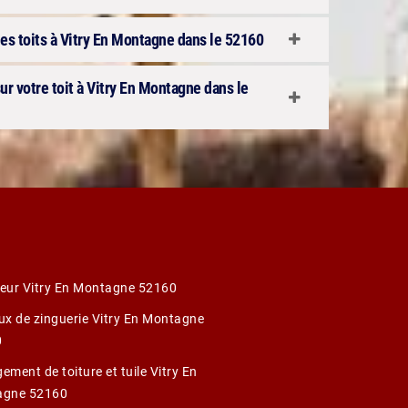
es toits à Vitry En Montagne dans le 52160
r votre toit à Vitry En Montagne dans le
eur Vitry En Montagne 52160
ux de zinguerie Vitry En Montagne
0
ment de toiture et tuile Vitry En
agne 52160