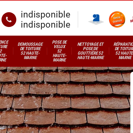
indisponible
indisponible
ENCE
POSE DE
DEMOUSSAGE
NETTOYAGE ET
RÉPARATI
TURE
VELUX
DE TOITURE
POSE DE
DE TOITUR
2
52
52 HAUTE-
GOUTTIÈRE 52
52 HAUTE
TE-
HAUTE-
MARNE
HAUTE-MARNE
MARNE
RNE
MARNE