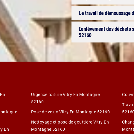
Le travail de démoussage d
L'enlèvement des déchets su
52160
 En
Urgence toiture Vitry En Montagne
Couvr
52160
Trava
 Montagne
Pose de velux Vitry En Montagne 52160
5216
Nettoyage et pose de gouttière Vitry En
Change
ry En
Montagne 52160
Mont