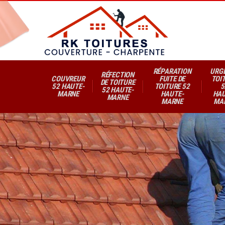
RÉPARATION
URG
RÉFECTION
COUVREUR
FUITE DE
TOI
DE TOITURE
52 HAUTE-
TOITURE 52
5
52 HAUTE-
MARNE
HAUTE-
HAU
MARNE
MARNE
MA