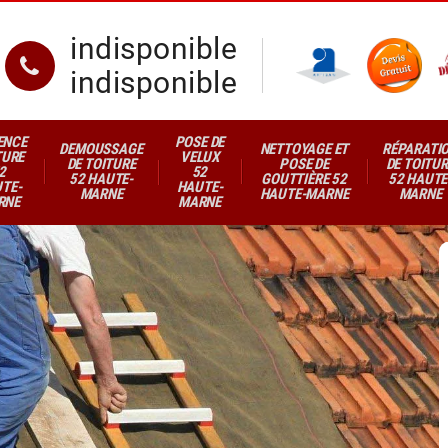
indisponible
indisponible
ENCE
POSE DE
DEMOUSSAGE
NETTOYAGE ET
RÉPARATI
TURE
VELUX
DE TOITURE
POSE DE
DE TOITUR
2
52
52 HAUTE-
GOUTTIÈRE 52
52 HAUTE
TE-
HAUTE-
MARNE
HAUTE-MARNE
MARNE
RNE
MARNE