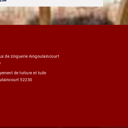
ux de zinguerie Aingoulaincourt
0
ement de toiture et tuile
ulaincourt 52230