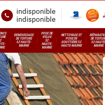
indisponible
indisponible
ENCE
POSE DE
DEMOUSSAGE
NETTOYAGE ET
RÉPARATI
TURE
VELUX
DE TOITURE
POSE DE
DE TOITUR
2
52
52 HAUTE-
GOUTTIÈRE 52
52 HAUTE
TE-
HAUTE-
MARNE
HAUTE-MARNE
MARNE
RNE
MARNE