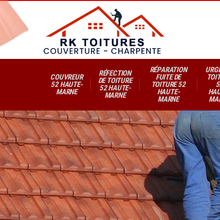
RÉPARATION
URG
RÉFECTION
COUVREUR
FUITE DE
TOI
DE TOITURE
52 HAUTE-
TOITURE 52
5
52 HAUTE-
MARNE
HAUTE-
HAU
MARNE
MARNE
MA