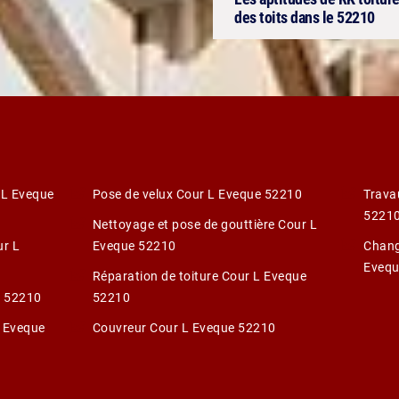
des toits dans le 52210
 L Eveque
Pose de velux Cour L Eveque 52210
Trava
5221
Nettoyage et pose de gouttière Cour L
ur L
Eveque 52210
Chang
Evequ
Réparation de toiture Cour L Eveque
e 52210
52210
L Eveque
Couvreur Cour L Eveque 52210