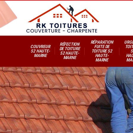
RÉPARATION
URG
RÉFECTION
COUVREUR
FUITE DE
TOI
DE TOITURE
52 HAUTE-
TOITURE 52
5
52 HAUTE-
MARNE
HAUTE-
HAU
MARNE
MARNE
MA