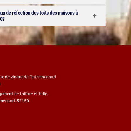
aux de réfection des toits des maisons à
50?
ux de zinguerie Outremecourt
0
ement de toiture et tuile
mecourt 52150