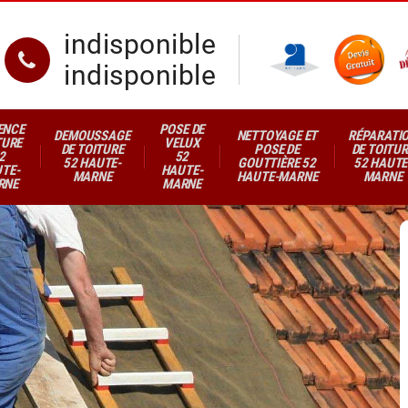
indisponible
indisponible
ENCE
POSE DE
DEMOUSSAGE
NETTOYAGE ET
RÉPARATI
TURE
VELUX
DE TOITURE
POSE DE
DE TOITUR
2
52
52 HAUTE-
GOUTTIÈRE 52
52 HAUTE
TE-
HAUTE-
MARNE
HAUTE-MARNE
MARNE
RNE
MARNE