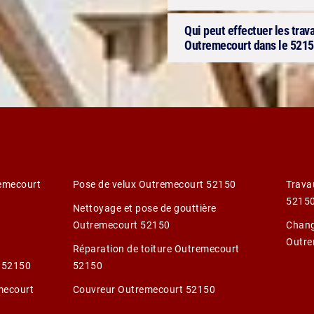
Qui peut effectuer les trav
Outremecourt dans le 521
remecourt
Pose de velux Outremecourt 52150
Trava
5215
Nettoyage et pose de gouttière
Outremecourt 52150
Chang
Outre
Réparation de toiture Outremecourt
t 52150
52150
mecourt
Couvreur Outremecourt 52150