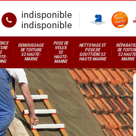
indisponible
indisponible
ENCE
POSE DE
DEMOUSSAGE
NETTOYAGE ET
RÉPARATI
TURE
VELUX
DE TOITURE
POSE DE
DE TOITUR
2
52
52 HAUTE-
GOUTTIÈRE 52
52 HAUTE
TE-
HAUTE-
MARNE
HAUTE-MARNE
MARNE
RNE
MARNE