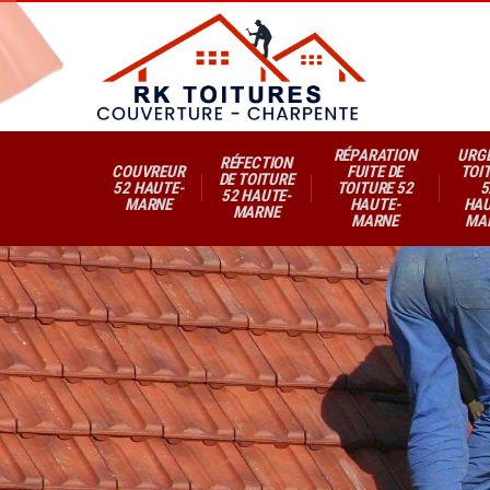
RÉPARATION
URG
RÉFECTION
COUVREUR
FUITE DE
TOI
DE TOITURE
52 HAUTE-
TOITURE 52
5
52 HAUTE-
MARNE
HAUTE-
HAU
MARNE
MARNE
MA